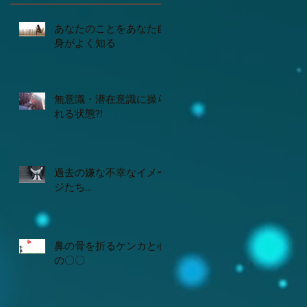
あなたのことをあなた自
身がよく知る
無意識・潜在意識に操ら
れる状態?!
過去の嫌な不幸なイメー
ジたち...
鼻の骨を折るケンカと心
の〇〇
は