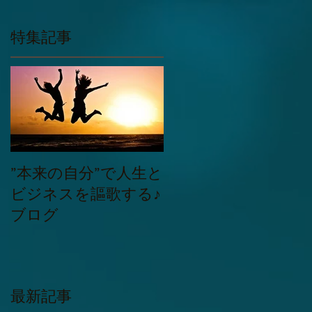
特集記事
”本来の自分”で人生と
た
物
ビジネスを謳歌する♪
ブログ
い
最新記事