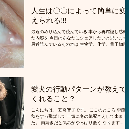
人生は〇〇によって簡単に変
えられる!!!
最近のめり込んで読んでいる 本から再確認し感動し
た内容を 今日はあなたにシェアしたいと思います。
最近読んでいるその本は 生物学、化学、量子物理学
から 私たち人間の体と心の関係、奥深さを 教えて
くれている本なのですが 今日シェアしたい内容は…
...
愛犬の行動パターンが教えて
くれること？
こんにちは。 萩嵜智子です。 ここのところ 季節
秋をすっ飛ばして 一気に冬の気配さえして来まし
た。 雨続きだと気温がやっぱり低く なります
ね。。 東京の今日の最高気温は１９℃。 暑がりな