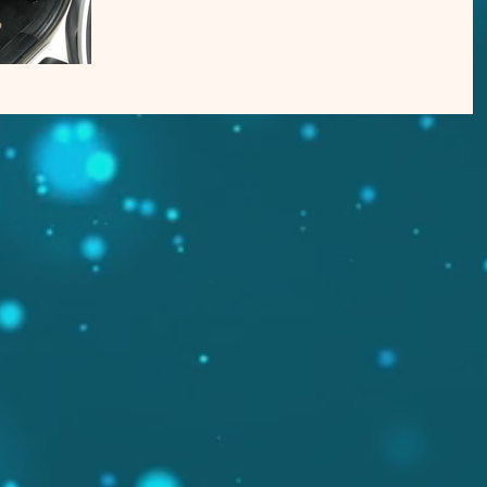
私も… さすがに長袖です^^/ 最近、うちの愛犬達を
ていて 本当につくづく思うのが...