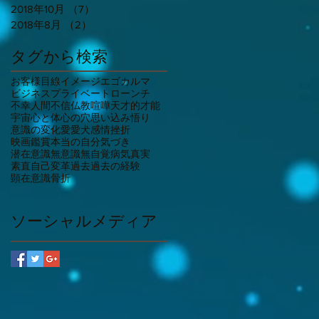
2018年10月
（7）
7件の記事
2018年8月
（2）
2件の記事
タグから検索
お客様目線
イメージ
エゴ
カルマ
ビジネス
プライベート
ローンチ
不幸
人間不信
仏教
喧嘩
天才的才能
宇宙
心と体
心の穴
思い込み
悟り
意識の変化
愛
愛犬
感情
挫折
映画鑑賞
本当の自分
気づき
潜在意識
無意識
無自覚
病気
真実
素直
自己変革
過去
過去の経験
顕在意識
骨折
ソーシャルメディア