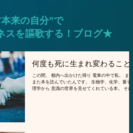
​”本来の自分”で
ネスを謳歌する！ブログ★
何度も死に生まれ変わること
この間、 都内へ出かけた帰り 電車の中で私、 ま
また本を読んでいたんです。 生物学、化学、量子
理学から 意識の世界を見せてくれている本。 それ
に夢中になりながら 乗り換えの最寄駅で降りて 階
段を登っていた時… 昔～昔、大昔のことを ふと思
出したんです。...