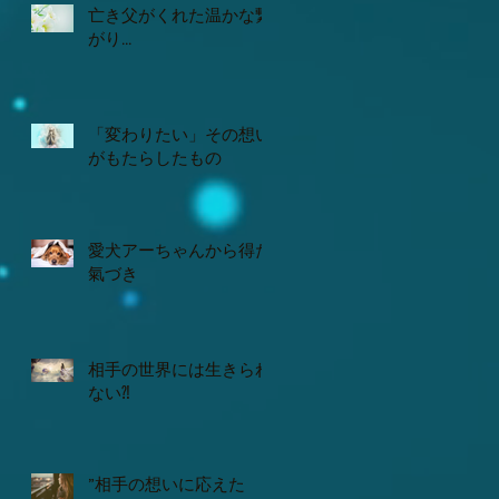
亡き父がくれた温かな繋
見
がり...
「変わりたい」その想い
がもたらしたもの
愛犬アーちゃんから得た
氣づき
相手の世界には生きられ
ない⁈
”相手の想いに応えた