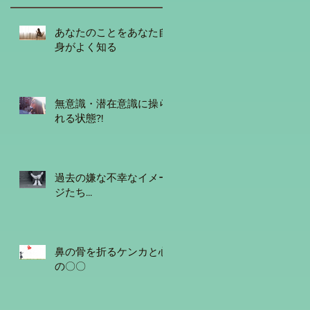
あなたのことをあなた自
身がよく知る
無意識・潜在意識に操ら
れる状態?!
過去の嫌な不幸なイメー
ジたち...
鼻の骨を折るケンカと心
の〇〇