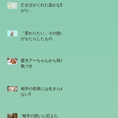
亡き父がくれた温かな繋
がり...
「変わりたい」その想い
がもたらしたもの
愛犬アーちゃんから得た
氣づき
相手の世界には生きられ
ない⁈
”相手の想いに応えた