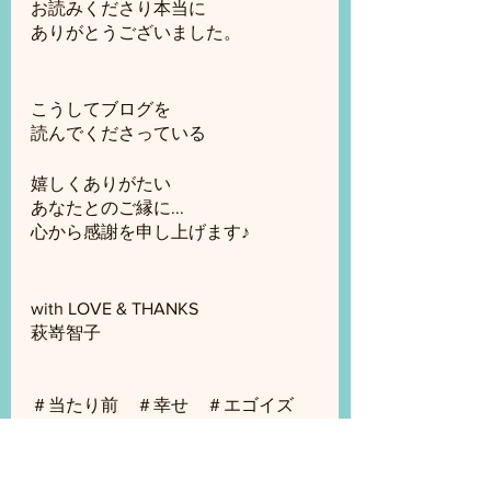
お読みくださり本当に
ありがとうございました。
こうしてブログを
読んでくださっている
嬉しくありがたい
あなたとのご縁に...
心から感謝を申し上げます♪
with LOVE & THANKS
萩嵜智子
＃当たり前　＃幸せ　＃エゴイズ
ム　＃健康　＃感謝
＃意識　＃喜び　＃日常　＃思い込
み　＃家族