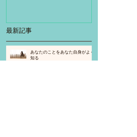
最新記事
あなたのことをあなた自身がよく
知る
無意識・潜在意識に操られる状
態?!
過去の嫌な不幸なイメージたち...