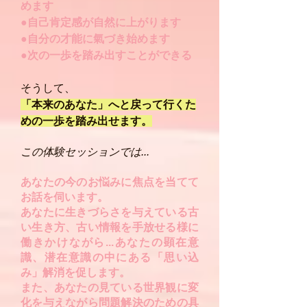
めます
●自己肯定感が自然に上がります
●自分の才能に氣づき始めます
●次の一歩を踏み出すことができる
そうして、
「本来のあなた」へと戻って行くた
めの一歩を
踏み出せます。
この体験セッションでは...
あなたの今のお悩みに焦点を当てて
お話を伺います。
あなたに生きづらさを与えている古
い生き方、古い情報を手放せる様に
働きかけながら...
あなたの顕在意
識、潜在意識の中にある「思い込
み」解消を促します。
また、あなたの見ている世界観に変
化を与えながら問題解決のための具