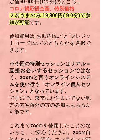
定価60,000円(120分)のところ...
コロナ禍応援企画、特別価格
２名さまのみ 19,800円(９0分)で参
加が可能
です。
参加費用は"お振込払い"と"クレジッ
トカード払い"
のどちらかを選択で
きます。​
​※今回の特別セッションはリアル＝
直接お会いするセッションではな
く、zoomと言うオンラインシステ
ムを使い行う「オンライン個人セッ
ション」となっています。
ですので、東京にお住まいでない地
方の方や海外の方の参加ももちろん
可能です。
これまでzoomを使用したことのな
い方も、ご安心ください。
zoom自
体もとっても簡単にオンラインで顔