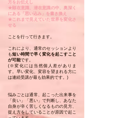
方をお伝えし
★顕在意識、潜在意識の中、奥深く
にある「思い込み」を書き換え
★これまで見えていた世界を変化さ
せる
ことを行って行きます。
これにより、通常のセッションより
も
短い時間で早く変化を起こすこと
が可能
です。
(※変化には当然個人差がありま
す。早い変化、変容を望まれる方に
は連続受講が最も効果的です。)
悩みごとは通常、起こった出来事を
「良い」「悪い」で判断し、あなた
自身が辛く苦しくなるものの見方、
捉え方をしていることが原因で起こ
っています。