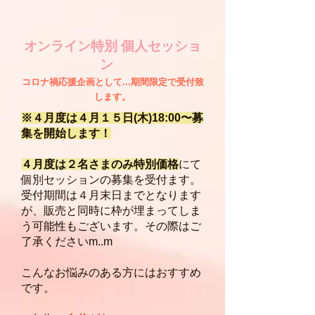
オンライン特別 個人セッショ
ン
コロナ禍応援企画として...​期間限定で受付致
します。
※４月度は４月１５日(木)18:00〜募
集を開始します！
４月度は２名さまのみ特別価格
にて
個別セッションの募集を受付ます。
​​受付期間は４月末日までとなります
が、販売と同時に枠が埋まってしま
う可能性もございます。その際はご
了承くださいm..m
​こんなお悩みのある方にはおすすめ
です。