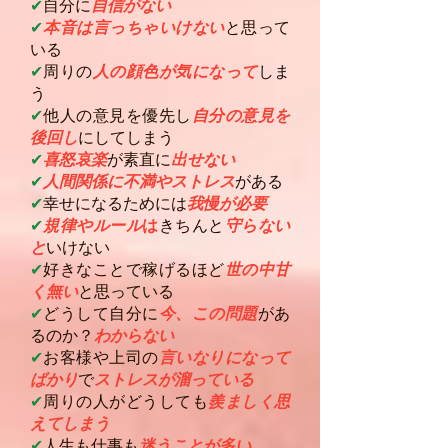
✔︎
自分に
自信がない
✔︎
本音は言っちゃいけない
と思って
いる
✔︎
周りの
人の顔色が気になって
しま
う
✔︎
他人の意見を優先し
自分の意見を
後回し
にしてしまう
✔︎
喜怒哀楽
が素直に
出せない
✔︎
人間関係に不満やストレス
がある
✔︎
幸せになるためには
我慢が必要
✔︎
規律やルール
は
きちんと
守らない
と
いけない
✔︎
好きなことで稼げるほど
世の中甘
く無い
と思っている
✔︎
どうして自分に
今、この問題
があ
るのか？
わからない
✔︎
お客様や上司の
言いなりになって
ばかり
で
ストレスが溜っている
✔︎
周りの人がどうしても
羨ましく思
えてしまう
✔︎
人生も仕事も
迷うことが多い