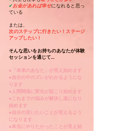
✔︎
お金があれば幸せ
になれると思っ
ている
​または、
次のステップに行きたい！ステージ
アップしたい！
​そんな思いをお持ちのあなたが​体験
セッションを通じて...
●「本来のあなた」が見え始めます
●自分の中のズレがわかるようにな
ります
●人間関係に変化が起こり始めます
●これまでの悩みが解決し楽になり
始めます
●自分の言いたいことが言えるよう
になります
●本当にやりたかったことが見え始